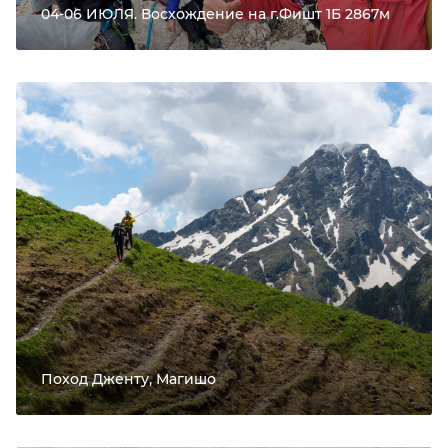
04-06 ИЮЛЯ. Восхождение на г.Фишт 1Б 2867м
Поход Дженту, Магишо