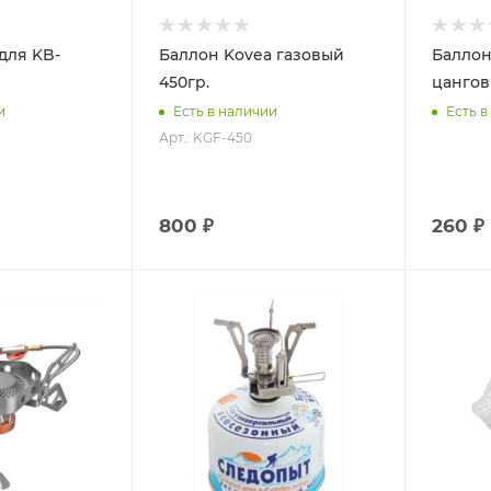
для KB-
Баллон Kovea газовый
Баллон
450гр.
цангов
и
Есть в наличии
Есть в
Арт.: KGF-450
800 ₽
260 ₽