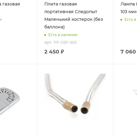
a газовая
Плита газовая
Лампа 
портативная Следопыт
103 ми
Маленький костерок (без
и
Есть в
баллона)
Есть в наличии
Арт.: PF-GSP-S03
2 450 ₽
7 060