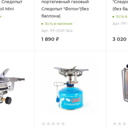
я Следопыт
портативный газовый
"Следо
il Mini
Следопыт "Фотон"(без
(без б
баллона)
и
Есть в
Арт.: PF
Есть в наличии
Арт.: PF-GHP-S04
1 890 ₽
3 020