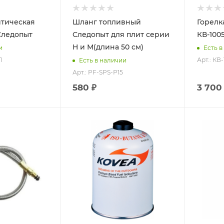
итическая
Шланг топливный
Горелк
Следопыт
Следопыт для плит серии
КВ-1005
Н и М(длина 50 см)
и
Есть в
1
Арт.: КВ
Есть в наличии
Арт.: PF-SPS-Р15
580 ₽
3 700
Объем
Объем
0,45л.
220г.