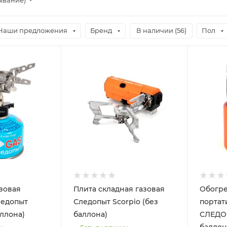
Наши предложения
Бренд
В наличии (
56
)
Пол
Объем
0,230
азовая
Плита складная газовая
Обогре
ледопыт
Следопыт Scorpio (без
портат
аллона)
баллона)
СЛЕДО