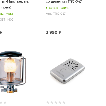
пыт-Mars" керам.
со шлангом TRG-047
аллона)
Есть в наличии
Арт.: TRG-047
 наличии
-GST-IM05
 ₽
3 990 ₽