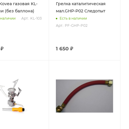
Kovea газовая KL-
Грелка каталитическая
ни (без баллона)
мал.GHP-P02 Следопыт
Арт.: KL-103
 наличии
Есть в наличии
Арт.: PF-GHP-P02
 ₽
1 650 ₽