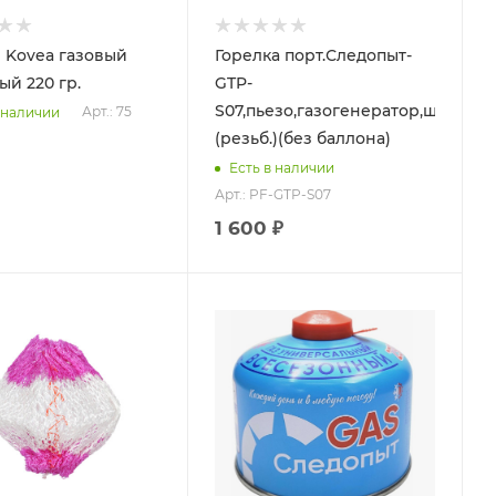
 Kovea газовый
Горелка порт.Следопыт-
ый 220 гр.
GTP-
S07,пьезо,газогенератор,шланг
Арт.: 75
 наличии
(резьб.)(без баллона)
Есть в наличии
Арт.: PF-GTP-S07
1 600 ₽