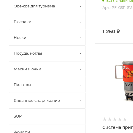
Есть в наличи
Одежда для туризма
Арт.: PF-GSP-S15
Рюкзаки
1 250 ₽
Носки
Посуда, котлы
Маски и очки
Палатки
Бивачное снаряжение
SUP
Система при
Фонари