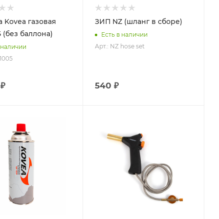
а Kovea газовая
ЗИП NZ (шланг в сборе)
 (без баллона)
Есть в наличии
Арт.: NZ hose set
 наличии
-1005
 ₽
540 ₽