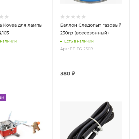
а Kovea для лампы
Баллон Следопыт газовый
,103
230гр (всесезонный)
 наличии
Есть в наличии
Арт.: PF-FG-230R
380 ₽
ем