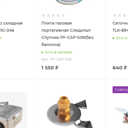
p складная
Плита газовая
Сеточк
RG-046
портативная Следопыт
TLK-894
Спутник PF-GSP-S09(без
и
Есть в
баллона)
Есть в наличии
Арт.: PF-GSP-S09
1 550 ₽
640 ₽
Совету