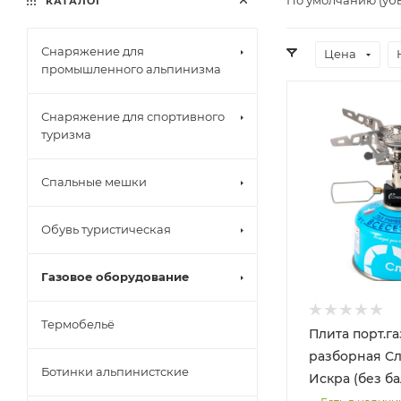
КАТАЛОГ
Снаряжение для
Цена
промышленного альпинизма
Снаряжение для спортивного
туризма
Спальные мешки
Обувь туристическая
Газовое оборудование
Термобельё
Плита порт.г
разборная С
Ботинки альпинистские
Искра (без б