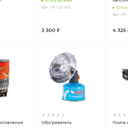
баллон
и
Есть в наличии
Арт.: PF-GST-N13
Есть в
Арт.: PF
3 300 ₽
4 325 
готовления
Обогреватель
Плита 