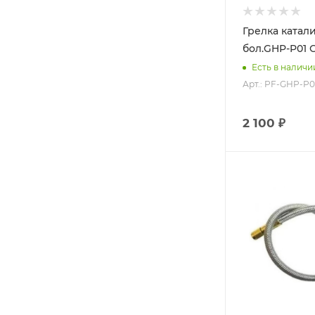
Грелка катал
бол.GHP-P01 
Есть в наличи
Арт.: PF-GHP-P0
2 100 ₽