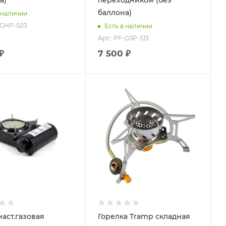
а)
переходником (без
баллона)
 наличии
-GHP-S03
Есть в наличии
Арт.: PF-GSP-S13
₽
7 500 ₽
наст.газовая
Горелка Tramp складная