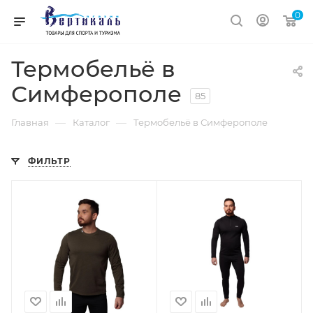
0
Термобельё в
Симферополе
85
—
—
Главная
Каталог
Термобельё в Симферополе
ФИЛЬТР