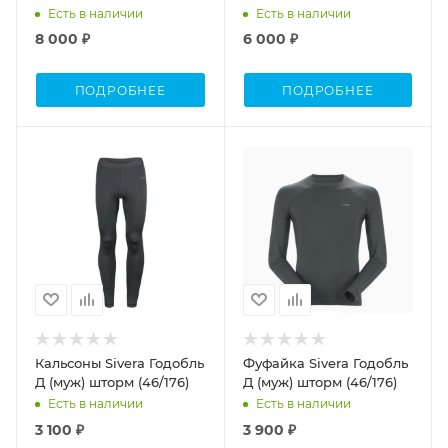
женская (M)
женские (M)
Есть в наличии
Есть в наличии
8 000 ₽
6 000 ₽
ПОДРОБНЕЕ
ПОДРОБНЕЕ
Кальсоны Sivera Годобль
Фуфайка Sivera Годобль
Д (муж) шторм (46/176)
Д (муж) шторм (46/176)
Есть в наличии
Есть в наличии
3 100 ₽
3 900 ₽