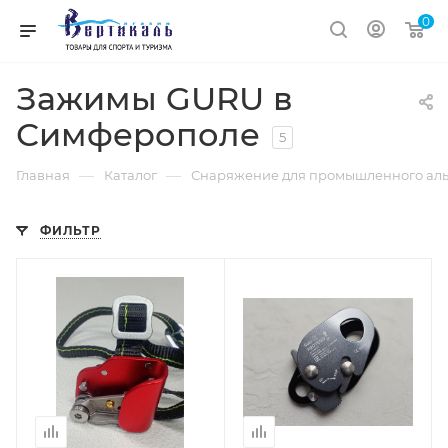
0
Зажимы GURU в
Симферополе
5
—
—
Главная
Каталог
Снаряжение для промышленного ал
ФИЛЬТР