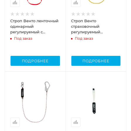
Строп Венто ленточный
Строп Венто
одинарный
страховочный
регулируемый с
регулируемый
амортизатором aA11
огнеупорный аК12р
Под заказ
Под заказ
ПОДРОБНЕЕ
ПОДРОБНЕЕ