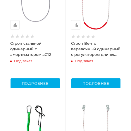
Строп стальной
Строп Венто
одинарный с
веревочный одинарный
амортизатором аС12
с регулятором длины
ползункового типа В11у
Под заказ
Под заказ
ПОДРОБНЕЕ
ПОДРОБНЕЕ