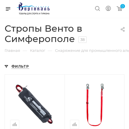
0
Стропы Венто в
Симферополе
38
—
—
Главная
Каталог
Снаряжение для промышленного ал
ФИЛЬТР