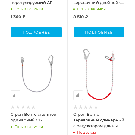
нерегулируемый A11
веревочный двойной с
амортизатором аК22
Есть в наличии
Есть в наличии
1 360 ₽
8 510 ₽
ПОДРОБНЕЕ
ПОДРОБНЕЕ
Строп Венто стальной
Строп Венто
одинарный С12
веревочный одинарный
с регулятором длины
Есть в наличии
ползункового типа В12у
Под заказ