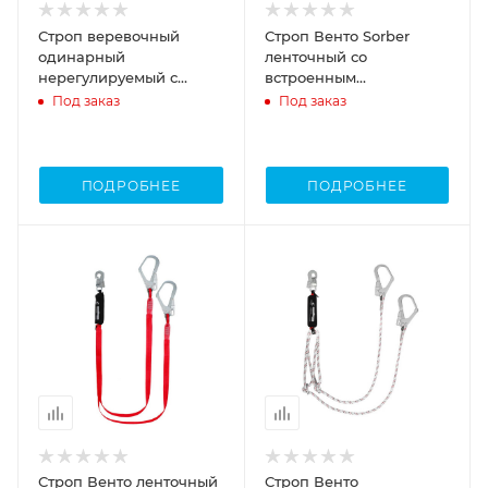
Строп веревочный
Строп Венто Sorber
одинарный
ленточный со
нерегулируемый с
встроенным
амортизатором aB12
амортизатором
Под заказ
Под заказ
Венто
ПОДРОБНЕЕ
ПОДРОБНЕЕ
Строп Венто ленточный
Строп Венто