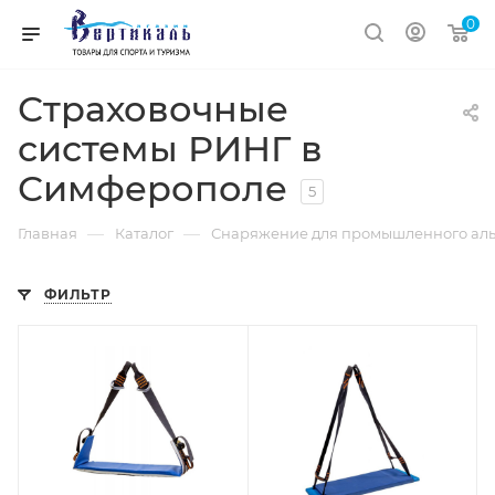
0
Страховочные
системы РИНГ в
Симферополе
5
—
—
Главная
Каталог
Снаряжение для промышленного ал
ФИЛЬТР