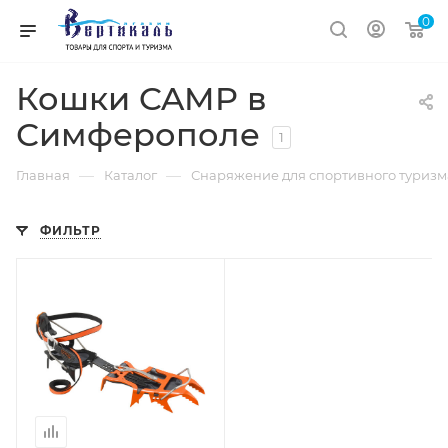
0
Кошки CAMP в
Симферополе
1
—
—
Главная
Каталог
Снаряжение для спортивного туриз
ФИЛЬТР