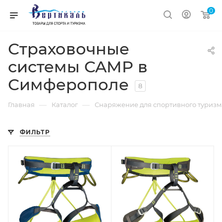
0
Страховочные
системы CAMP в
Симферополе
8
—
—
Главная
Каталог
Снаряжение для спортивного туриз
ФИЛЬТР