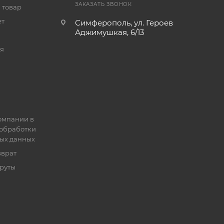
ЗАКАЗАТЬ ЗВОНОК
 товар
ет
Симферополь, ул. Героев
Аджимушкая, 6/13
я
омпании в
обработки
ых данных
зврат
руты