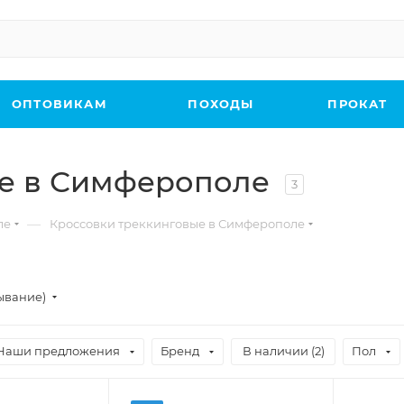
ОПТОВИКАМ
ПОХОДЫ
ПРОКАТ
ые в Симферополе
3
—
ле
Кроссовки треккинговые в Симферополе
ывание)
Наши предложения
Бренд
В наличии (
2
)
Пол