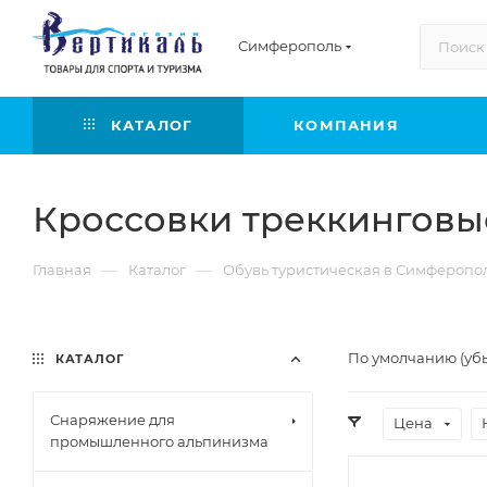
Симферополь
КАТАЛОГ
КОМПАНИЯ
Кроссовки треккингов
—
—
Главная
Каталог
Обувь туристическая в Симферопо
По умолчанию (уб
КАТАЛОГ
Снаряжение для
Цена
промышленного альпинизма