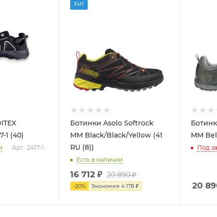
Хит
ITEX
Ботинки Asolo Softrock
Ботинк
AQUARIUS 2417-1 (40)
MM Black/Black/Yellow (41
MM Belu
RU (8))
и
Арт.: 2417-1
Под за
Есть в наличии
16 712
₽
20 890
₽
20 89
-
20
%
Экономия
4 178
₽