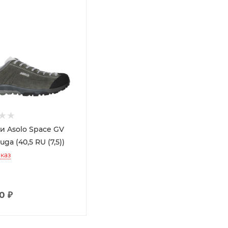
и Asolo Space GV
ga (40,5 RU (7,5))
каз
0
₽