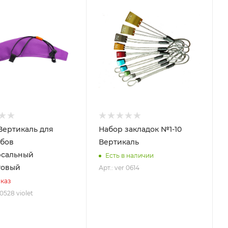
Вертикаль для
Набор закладок №1-10
бов
Вертикаль
рсальный
Есть в наличии
товый
Арт.: ver 0614
каз
 0528 violet