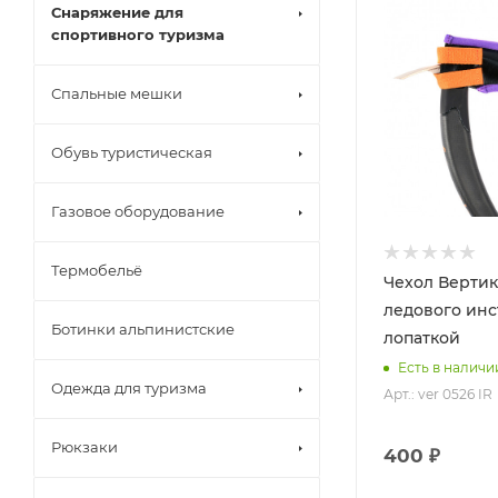
Снаряжение для
спортивного туризма
Спальные мешки
Обувь туристическая
Газовое оборудование
Термобельё
Чехол Вертик
ледового инс
Ботинки альпинистские
лопаткой
Есть в наличи
Одежда для туризма
Арт.: ver 0526 IR
Рюкзаки
400 ₽