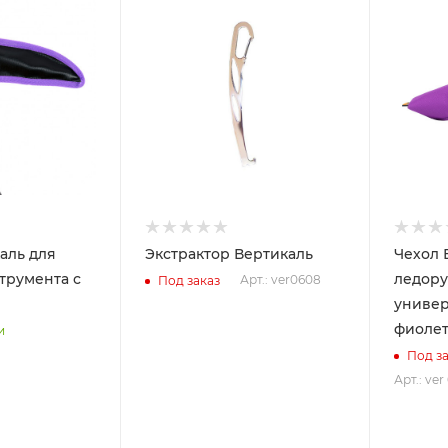
аль для
Экстрактор Вертикаль
Чехол 
трумента с
ледору
Арт.: ver0608
Под заказ
униве
фиоле
и
Под за
Арт.: ver