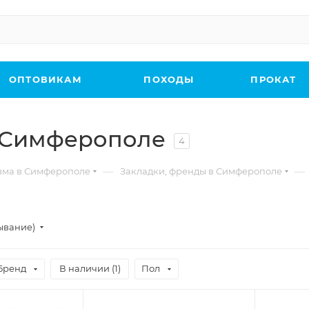
ОПТОВИКАМ
ПОХОДЫ
ПРОКАТ
 Симферополе
4
—
—
зма в Симферополе
Закладки, френды в Симферополе
ывание)
Бренд
В наличии (
1
)
Пол