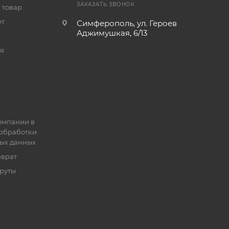
ЗАКАЗАТЬ ЗВОНОК
 товар
ет
Симферополь, ул. Героев
Аджимушкая, 6/13
я
омпании в
обработки
ых данных
зврат
руты