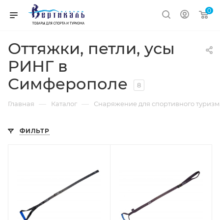
0
Оттяжки, петли, усы
РИНГ в
Симферополе
8
—
—
Главная
Каталог
Снаряжение для спортивного туриз
ФИЛЬТР