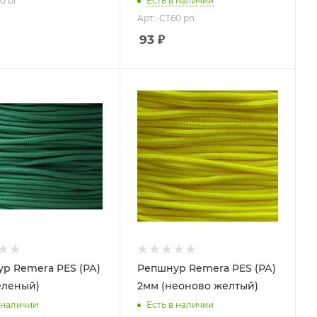
0 bl
Есть в наличии
Арт.: СТ60 pn
93
₽
р Remera PES (РА)
Репшнур Remera PES (РА)
еленый)
2мм (неоново желтый)
 наличии
Есть в наличии