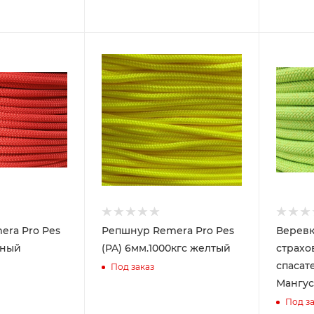
era Pro Pes
Репшнур Remera Pro Pes
Веревк
сный
(PA) 6мм.1000кгс желтый
страхо
спасат
Под заказ
Мангус
Под за