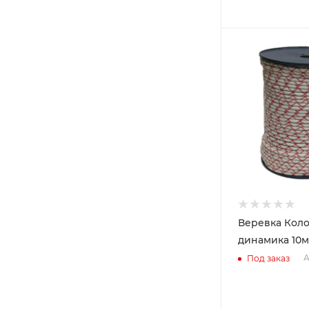
Веревка Коло
динамика 10
А
Под заказ