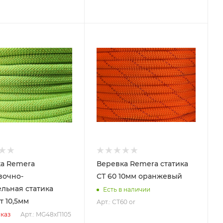
а Remera
Веревка Remera статика
вочно-
СТ 60 10мм оранжевый
ельная статика
Есть в наличии
т 10,5мм
Арт.: СТ60 or
Арт.: MG48хП105
каз