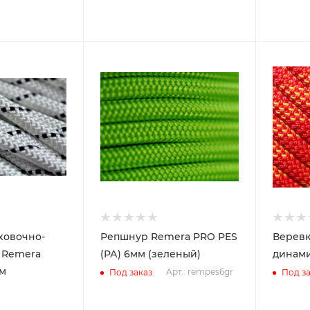
ховочно-
Репшнур Remera PRO PES
Веревк
 Remera
(РА) 6мм (зеленый)
динами
мм
Арт.: rempes6gr
Под заказ
Под за