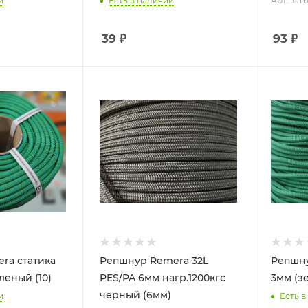
и
Есть в наличии
Арт.: СТ6
39
₽
93
₽
ra статика
Репшнур Remera 32L
Репшну
леный (10)
PES/PA 6мм нагр.1200кгс
3мм (з
черный (6мм)
и
Есть в