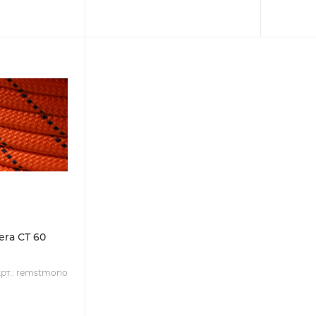
ra СТ 60
рт.: remstmono