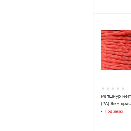
Репшнур Rem
(PA) 8мм кра
Под заказ