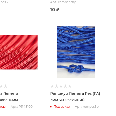
mpes3
Арт.: rempes2ny
10 ₽
а Remera
Репшнур Remera Pes (PA)
ава 10мм
3мм.300кгс.синий
Арт.: PR48100
Арт.: rempes3b
каз
Под заказ