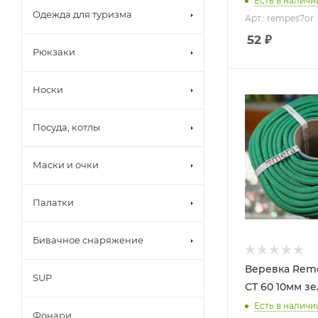
Есть в наличи
Одежда для туризма
Арт.: rempes7оr
52
₽
Рюкзаки
Носки
Посуда, котлы
Маски и очки
Палатки
Бивачное снаряжение
Веревка Reme
SUP
СТ 60 10мм зе
Есть в наличи
Фонари