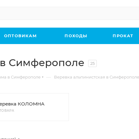
ОПТОВИКАМ
ПОХОДЫ
ПРОКАТ
 в Симферополе
25
—
зма в Симферополе
Веревка альпинистская в Симферопол
еревка КОЛОМНА
 ТОВАРА
ывание)