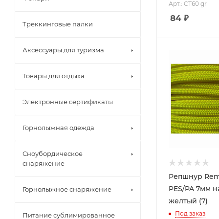
Арт.: СТ60 gr
84
₽
Треккинговые палки
Аксессуары для туризма
Товары для отдыха
Электронные сертификаты
Горнолыжная одежда
Сноубордическое
снаряжение
Репшнур Rem
PES/PA 7мм на
Горнолыжное снаряжение
желтый (7)
Под заказ
Питание сублимированное