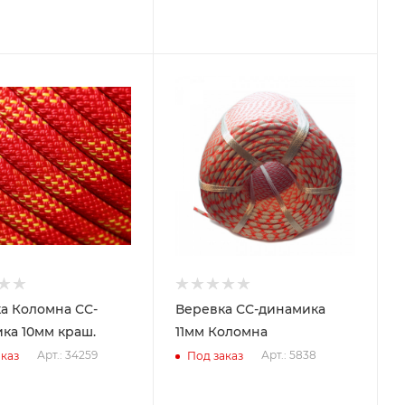
а Коломна СС-
Веревка СС-динамика
ка 10мм краш.
11мм Коломна
Арт.: 34259
Арт.: 5838
каз
Под заказ