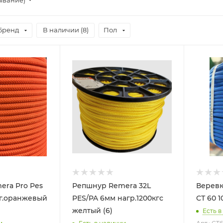
Бренд
В наличии (
8
)
Пол
era Pro Pes
Репшнур Remera 32L
Веревк
кг.оранжевый
PES/PA 6мм нагр.1200кгс
СТ 60 
желтый (6)
Есть в