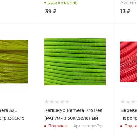
Есть в наличии
Арт.: re
39
₽
13 ₽
era 32L
Репшнур Remera Pro Pes
Веревк
гр.1300кгс
(PA) 7мм.1130кг.зеленый
Перепр
Арт.: rempes7gr
Под заказ
Под за