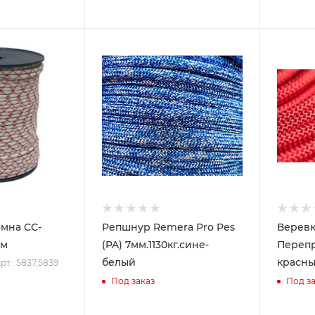
мна СС-
Репшнур Remera Pro Pes
Веревк
мм
(PA) 7мм.1130кг.сине-
Перепр
белый
красн
рт.: 5837,5839
Под заказ
Под за